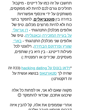
תחשבו על זה כמו על דייטים - מיקבול 
תהליכים גורם לכם להיות לא מפוקסים, 
משותקים על ידי אינסוף אפשרויות 
בחירה בין 
פוטנציאלים
, לתפקד בחצי 
כוח ולא להיות מרוצים מכלום. טיפ של 
אלופים מכלכלן התנהגותי -
דן אריאלי 
על בעיית המזכירה (באנגלית)
. טיפ של 
אלופים שני מכלכלן התנהגותי - 
בארי 
שוורץ ופרדוקס הבחירה
. רלוונטי לכל 
פעילות דייטינג - בין היא בין שותפים, 
מעסיקים, שכירים או רומנטית :)  
*
וידאו בונוס על hacking dating
 (ככה זה 
שהיה לך 
סטארטאפ
בנושא ועשית על 
זה דוקטורט:) 
מקווה שאם לא אני, אז לפחות כל אלה 
שיכנעו אתכם, שכדאי להתמקד 
😊
אחרי שממפים את אלה, קל להבין איזה 
דברים מניסיון העבר שלכם 