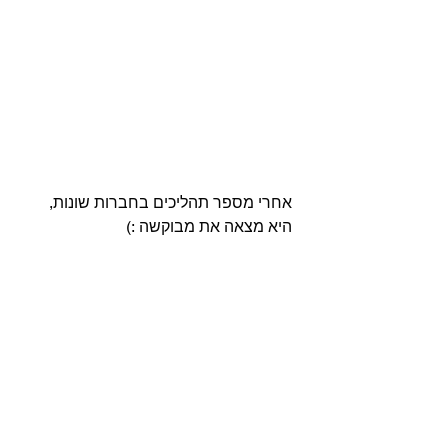
אחרי מספר תהליכים בחברות שונות, 
היא מצאה את מבוקשה :) 
דוגמה נוספת למודעה
, מתוך פרסומת 
של הפראגמאטיק אינסטיטוט (שמוכר 
קורסים בנושא).
טיפים למאמץ מכוון:
שימו לב, מה אחוז הדברים 
שאתם טובים בו, אוהבים לעשות 