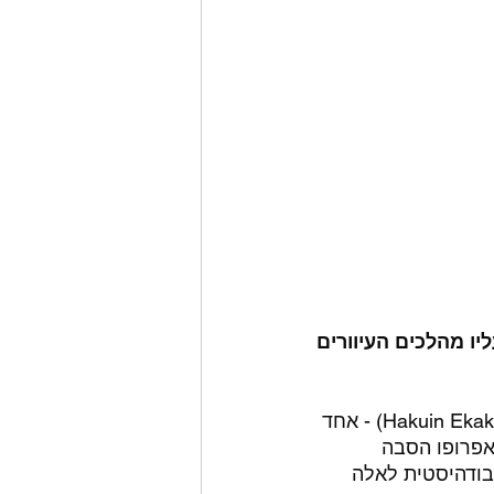
יו מהלכים העיוורים 
זהו ציור דיו של מאסטר הזן היפני האקואין אקאקו (Hakuin Ekaku 白隠 慧鶴, 1686 – 1769) - אחד 
 של שמונה ציורים שנקראים Blind Men. הוא החל לצייר בגיל 60 (אפרופו הסבה 
בודהיסטית לאלה 