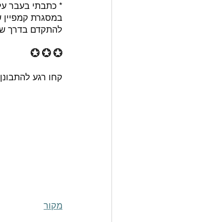
* כתבתי בעבר על
במסגרת קמפיין ש
להתקדם בדרך ש
💮 💮 💮
קחו רגע להתבונן 
מקור