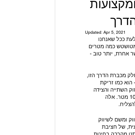
מקצועות
הדרך
Updated:
Apr 5, 2021
עת ככל שאנחנו 
 מטושטש כמה מטרים 
אחרת, יותר טוב - 
לק מכברת הדרך הזו, 
הוא כמו זריקת 
וק השתייה והצידה 
לדרך או טרמפ קטן כדי שתצברו כוחות רגע - בזמן שיעזרו לכם להתקדם עוד 100 מטר. אלה 
הצליח. 
וק ומשם לשיווק 
ות מקצועית, של חציבת 
נו מהרבה בחינות, 