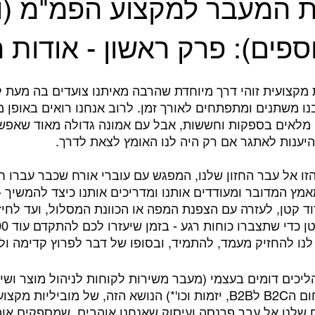
ות המעבר למקצוע הפמ"מ (ו
ספים): פרק ראשון - אודות 
קצועית זוהי דרך מיוחדת שהרבה מאיתנו צועדים בה מעת ל
בנו משתנים ומתפתחים לאורך זמן. לרוב אנחנו רואים באופן
מלאים בספקות וחששות, אבל עם אמונה גדולה מאוד שאפשר 
היענות לאתגר אם רק היה לנו האומץ לצאת לדרך.
זו אל עבר החזון שלנו, המפגש עם עוברי אורח שכבר עברו ח
מץ המדובר ומעודדים אותנו ומדריכים אותנו כיצד להמשיך - 
וד קטן, לעזרה עם הצפנת המפה או הכוונת המסלול, ועד לחיז
לנו להחזיק מעמד, להתמיד, ובסופו של דבר לפרוץ קדימה ול
יכים דומים בעצמי (מעבר משירות לקוחות לניהול מוצר ושיו
מוצר, מעבר מתחום הB2C לB2B, יזמות וכו'*) הנושא הזה, של מובילי
 שלנו אל עבר פרנסה ועיסוק שאנחנו אוהבים, שמספקים אות